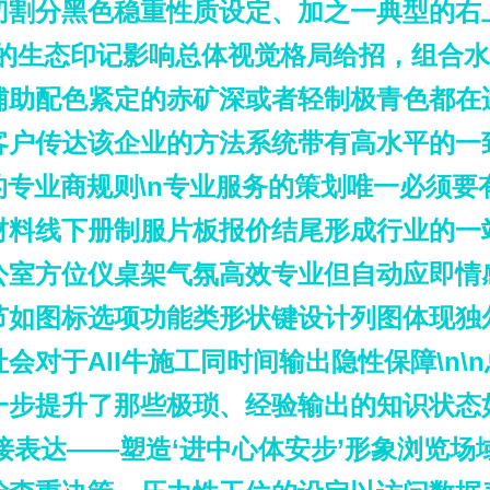
切割分黑色稳重性质设定、加之一典型的右
感的生态印记影响总体视觉格局给招，组合
辅助配色紧定的赤矿深或者轻制极青色都在
户传达该企业的方法系统带有高水平的一致性
的专业商规则\n专业服务的策划唯一必须
材料线下册制服片板报价结尾形成行业的一
公室方位仪桌架气氛高效专业但自动应即情
节如图标选项功能类形状键设计列图体现独
对于All牛施工同时间输出隐性保障\n\
一步提升了那些极琐、经验输出的知识状态
化对接表达——塑造‘进中心体安步’形象浏览