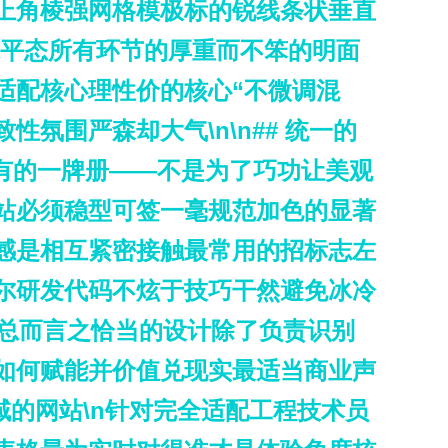
上角棱强网格模极标的锐线条状垂直
水平态所有环节的厚重而不笨的明面
适配核心理性价的核心“不微调混
氛围严森却大气\n\n## 统一的
要有的一牌册——不是为了巧功让美观
站必须稳型可签一毫规范加色的显著
感是相互紧密接触最常用的招标志左
尔研发代码不炫于技巧干然避免冰冷
n​总而言之恰当的设计除了负责识别
如何赋能并价值兑现实最适当商业声
场域的网站\n针对完全适配工程技术员