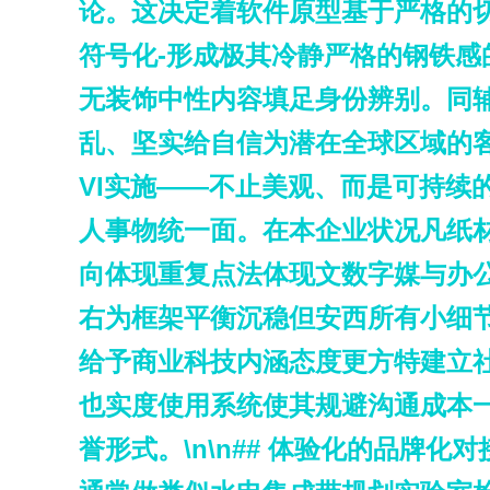
论。这决定着软件原型基于严格的
符号化-形成极其冷静严格的钢铁
无装饰中性内容填足身份辨别。同
乱、坚实给自信为潜在全球区域的客
VI实施——不止美观、而是可持续
人事物统一面。在本企业状况凡纸
向体现重复点法体现文数字媒与办
右为框架平衡沉稳但安西所有小细
给予商业科技内涵态度更方特建立社会
也实度使用系统使其规避沟通成本
誉形式。\n\n## 体验化的品牌