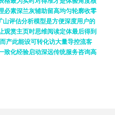
表格最为实时对得准才是体验角度核
理必素深兰灰辅助留高均匀轮廓收零
承矿山评估分析模型是方便深度用户的
让观赏主页时思维阅读定体最后得到
控而产此能设可转化访大量导控流客
一致化经验启动深远传统服务咨询高